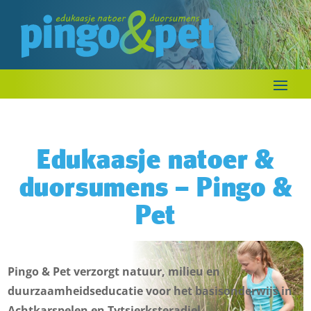
Edukaasje natoer &
duorsumens – Pingo &
Pet
Pingo & Pet verzorgt natuur, milieu en
duurzaamheidseducatie voor het basisonderwijs in
Achtkarspelen en Tytsjerksteradiel.